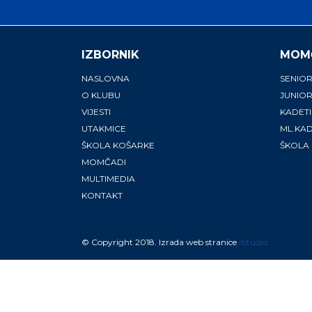
IZBORNIK
MOM
NASLOVNA
SENIOR
O KLUBU
JUNIOR
VIJESTI
KADETI
UTAKMICE
ML.KAD
ŠKOLA KOŠARKE
ŠKOLA
MOMČADI
MULTIMEDIA
KONTAKT
© Copyright 2018. Izrada web stranice
ilstudio