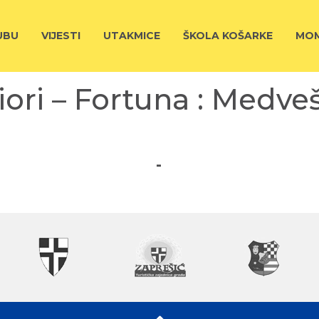
UBU
VIJESTI
UTAKMICE
ŠKOLA KOŠARKE
MOM
iori – Fortuna : Medve
-