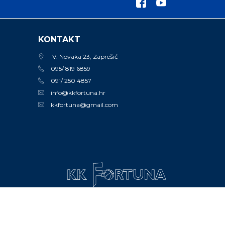
KONTAKT
V. Novaka 23, Zaprešić
095/ 819 6859
091/ 250 4857
info@kkfortuna.hr
kkfortuna@gmail.com