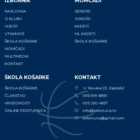
IZBORNIK
MOMČADI
NASLOVNA
SENIORI
O KLUBU
JUNIORI
VIJESTI
KADETI
UTAKMICE
ML.KADETI
ŠKOLA KOŠARKE
ŠKOLA KOŠARKE
MOMČADI
MULTIMEDIA
KONTAKT
ŠKOLA KOŠARKE
KONTAKT
ŠKOLA KOŠARKE
V. Novaka 23, Zaprešić
ČLANSTVO
095/ 819 6859
VRIJEDNOSTI
091/ 250 4857
ONLINE PRISTUPNICA
info@kkfortuna.hr
kkfortuna@gmail.com