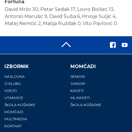
Fortuna
David Mršo 30, Petar Sedak 17, Lovro Bolšec 13,
Antonio Marušić 9, David Šuba 6, Hrvoje Suljić 4,
Matej Nemčić 2, Matija Ružđak 0, Vito Pavlović 0.
IZBORNIK
MOMČADI
NASLOVNA
SENIORI
O KLUBU
JUNIORI
VIJESTI
KADETI
UTAKMICE
ML.KADETI
ŠKOLA KOŠARKE
ŠKOLA KOŠARKE
MOMČADI
MULTIMEDIA
KONTAKT