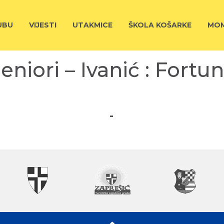
UBU
VIJESTI
UTAKMICE
ŠKOLA KOŠARKE
MOM
eniori – Ivanić : Fortu
-