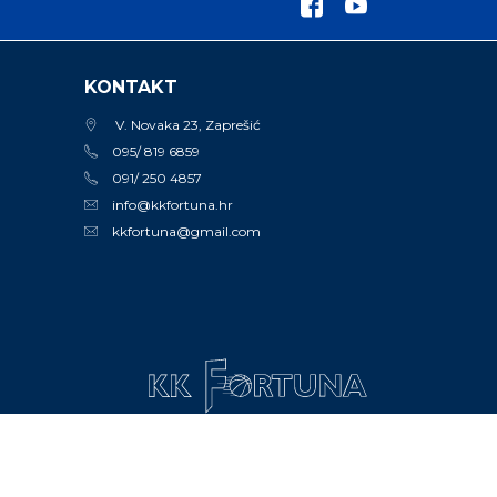
KONTAKT
V. Novaka 23, Zaprešić
095/ 819 6859
091/ 250 4857
info@kkfortuna.hr
kkfortuna@gmail.com