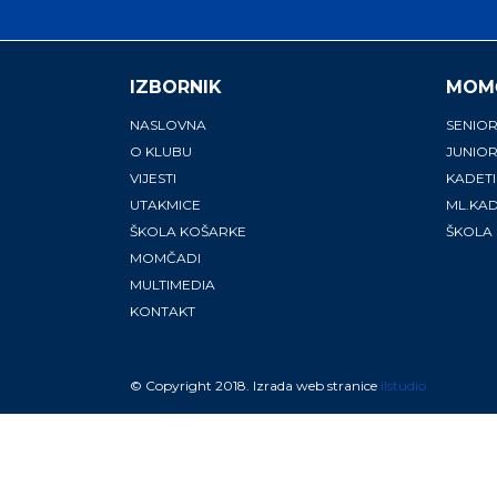
IZBORNIK
MOM
NASLOVNA
SENIOR
O KLUBU
JUNIOR
VIJESTI
KADETI
UTAKMICE
ML.KAD
ŠKOLA KOŠARKE
ŠKOLA
MOMČADI
MULTIMEDIA
KONTAKT
© Copyright 2018. Izrada web stranice
ilstudio