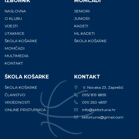
IZBORNIK
MOMČADI
NASLOVNA
SENIORI
O KLUBU
JUNIORI
VIJESTI
KADETI
UTAKMICE
ML.KADETI
ŠKOLA KOŠARKE
ŠKOLA KOŠARKE
MOMČADI
MULTIMEDIA
KONTAKT
ŠKOLA KOŠARKE
KONTAKT
ŠKOLA KOŠARKE
V. Novaka 23, Zaprešić
ČLANSTVO
095/ 819 6859
VRIJEDNOSTI
091/ 250 4857
ONLINE PRISTUPNICA
info@kkfortuna.hr
kkfortuna@gmail.com