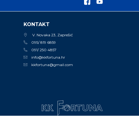
KONTAKT
V. Novaka 23, Zaprešić
095/ 819 6859
091/ 250 4857
info@kkfortuna.hr
kkfortuna@gmail.com