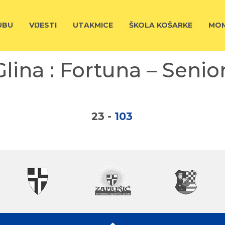
UBU
VIJESTI
UTAKMICE
ŠKOLA KOŠARKE
MOM
Glina : Fortuna – Senior
23
-
103