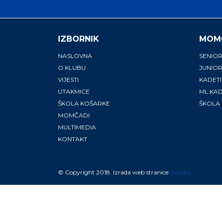
IZBORNIK
MOM
NASLOVNA
SENIOR
O KLUBU
JUNIOR
VIJESTI
KADETI
UTAKMICE
ML.KAD
ŠKOLA KOŠARKE
ŠKOLA
MOMČADI
MULTIMEDIA
KONTAKT
© Copyright 2018. Izrada web stranice
ilstudio