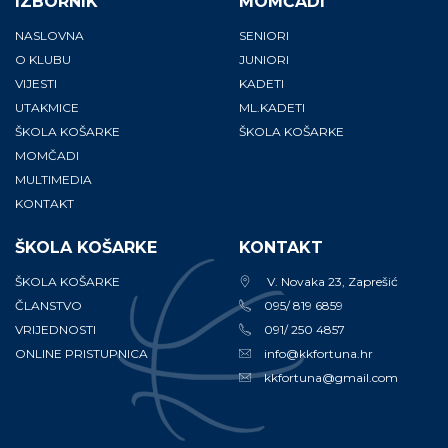
IZBORNIK
MOMČADI
NASLOVNA
SENIORI
O KLUBU
JUNIORI
VIJESTI
KADETI
UTAKMICE
ML.KADETI
ŠKOLA KOŠARKE
ŠKOLA KOŠARKE
MOMČADI
MULTIMEDIA
KONTAKT
ŠKOLA KOŠARKE
KONTAKT
ŠKOLA KOŠARKE
V. Novaka 23, Zaprešić
ČLANSTVO
095/ 819 6859
VRIJEDNOSTI
091/ 250 4857
ONLINE PRISTUPNICA
info@kkfortuna.hr
kkfortuna@gmail.com