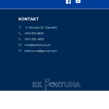
KONTAKT
V. Novaka 23, Zaprešić
095/ 819 6859
091/ 250 4857
info@kkfortuna.hr
kkfortuna@gmail.com