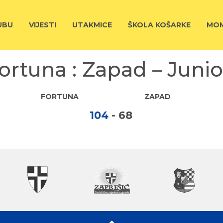
UBU
VIJESTI
UTAKMICE
ŠKOLA KOŠARKE
MOM
ortuna : Zapad – Junio
FORTUNA
ZAPAD
104
-
68