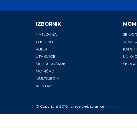
IZBORNIK
MOM
NASLOVNA
SENIOR
O KLUBU
JUNIOR
VIJESTI
KADETI
UTAKMICE
ML.KAD
ŠKOLA KOŠARKE
ŠKOLA
MOMČADI
MULTIMEDIA
KONTAKT
© Copyright 2018. Izrada web stranice
ilstudio