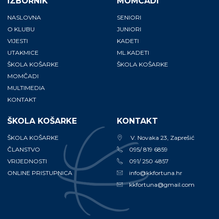
IZBORNIK
MOMČADI
NASLOVNA
SENIORI
O KLUBU
JUNIORI
VIJESTI
KADETI
UTAKMICE
ML.KADETI
ŠKOLA KOŠARKE
ŠKOLA KOŠARKE
MOMČADI
MULTIMEDIA
KONTAKT
ŠKOLA KOŠARKE
KONTAKT
ŠKOLA KOŠARKE
V. Novaka 23, Zaprešić
ČLANSTVO
095/ 819 6859
VRIJEDNOSTI
091/ 250 4857
ONLINE PRISTUPNICA
info@kkfortuna.hr
kkfortuna@gmail.com