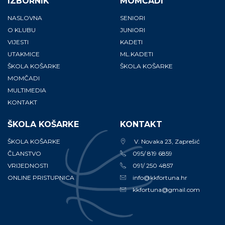
IZBORNIK
MOMČADI
NASLOVNA
SENIORI
O KLUBU
JUNIORI
VIJESTI
KADETI
UTAKMICE
ML.KADETI
ŠKOLA KOŠARKE
ŠKOLA KOŠARKE
MOMČADI
MULTIMEDIA
KONTAKT
ŠKOLA KOŠARKE
KONTAKT
ŠKOLA KOŠARKE
V. Novaka 23, Zaprešić
ČLANSTVO
095/ 819 6859
VRIJEDNOSTI
091/ 250 4857
ONLINE PRISTUPNICA
info@kkfortuna.hr
kkfortuna@gmail.com