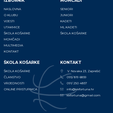
IZBORNIK
MOMČADI
NASLOVNA
SENIORI
O KLUBU
JUNIORI
VIJESTI
KADETI
UTAKMICE
ML.KADETI
ŠKOLA KOŠARKE
ŠKOLA KOŠARKE
MOMČADI
MULTIMEDIA
KONTAKT
ŠKOLA KOŠARKE
KONTAKT
ŠKOLA KOŠARKE
V. Novaka 23, Zaprešić
ČLANSTVO
095/ 819 6859
VRIJEDNOSTI
091/ 250 4857
ONLINE PRISTUPNICA
info@kkfortuna.hr
kkfortuna@gmail.com