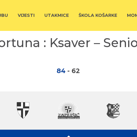
UBU
VIJESTI
UTAKMICE
ŠKOLA KOŠARKE
MOM
ortuna : Ksaver – Senio
84
-
62