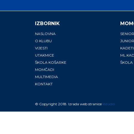
IZBORNIK
MOM
NASLOVNA
SENIOR
O KLUBU
JUNIOR
VIJESTI
KADETI
UTAKMICE
ML.KAD
ŠKOLA KOŠARKE
ŠKOLA
MOMČADI
MULTIMEDIA
KONTAKT
© Copyright 2018. Izrada web stranice
ilstudio