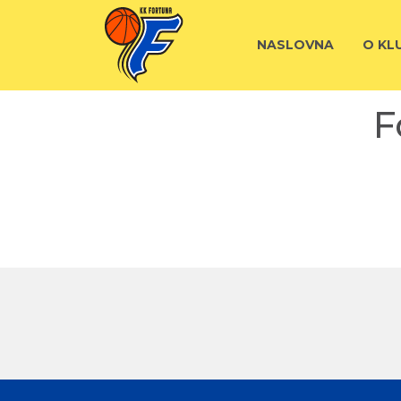
NASLOVNA
O KL
F