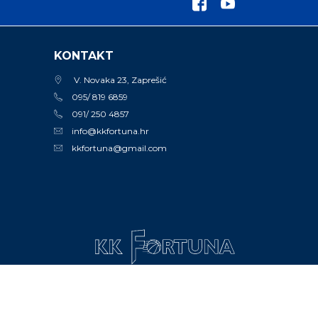
KONTAKT
V. Novaka 23, Zaprešić
095/ 819 6859
091/ 250 4857
info@kkfortuna.hr
kkfortuna@gmail.com