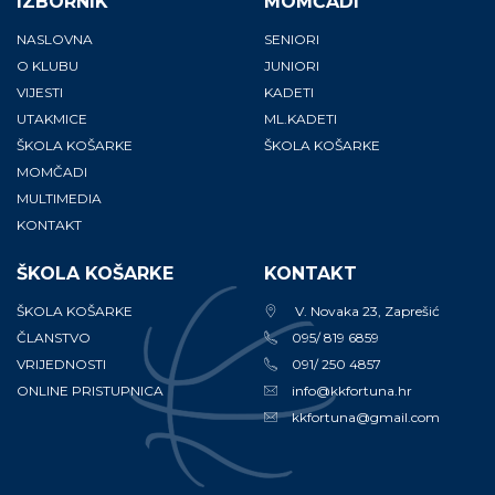
IZBORNIK
MOMČADI
NASLOVNA
SENIORI
O KLUBU
JUNIORI
VIJESTI
KADETI
UTAKMICE
ML.KADETI
ŠKOLA KOŠARKE
ŠKOLA KOŠARKE
MOMČADI
MULTIMEDIA
KONTAKT
ŠKOLA KOŠARKE
KONTAKT
ŠKOLA KOŠARKE
V. Novaka 23, Zaprešić
ČLANSTVO
095/ 819 6859
VRIJEDNOSTI
091/ 250 4857
ONLINE PRISTUPNICA
info@kkfortuna.hr
kkfortuna@gmail.com