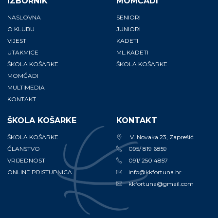
IZBORNIK
MOMČADI
NASLOVNA
SENIORI
O KLUBU
JUNIORI
VIJESTI
KADETI
UTAKMICE
ML.KADETI
ŠKOLA KOŠARKE
ŠKOLA KOŠARKE
MOMČADI
MULTIMEDIA
KONTAKT
ŠKOLA KOŠARKE
KONTAKT
ŠKOLA KOŠARKE
V. Novaka 23, Zaprešić
ČLANSTVO
095/ 819 6859
VRIJEDNOSTI
091/ 250 4857
ONLINE PRISTUPNICA
info@kkfortuna.hr
kkfortuna@gmail.com