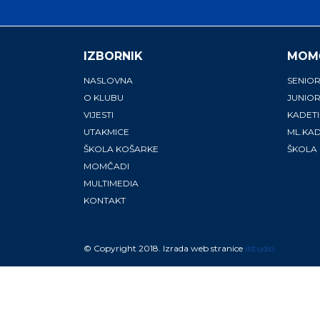
IZBORNIK
MOM
NASLOVNA
SENIOR
O KLUBU
JUNIOR
VIJESTI
KADETI
UTAKMICE
ML.KAD
ŠKOLA KOŠARKE
ŠKOLA
MOMČADI
MULTIMEDIA
KONTAKT
© Copyright 2018. Izrada web stranice
ilstudio