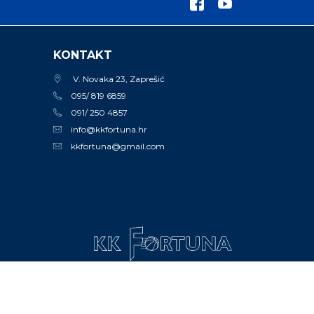
KONTAKT
V. Novaka 23, Zaprešić
095/ 819 6859
091/ 250 4857
info@kkfortuna.hr
kkfortuna@gmail.com