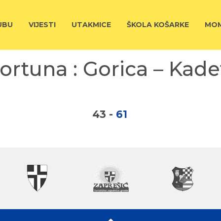
UBU
VIJESTI
UTAKMICE
ŠKOLA KOŠARKE
MOM
ortuna : Gorica – Kade
43
-
61