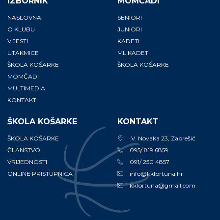
IZBORNIK
MOMČADI
NASLOVNA
SENIORI
O KLUBU
JUNIORI
VIJESTI
KADETI
UTAKMICE
ML.KADETI
ŠKOLA KOŠARKE
ŠKOLA KOŠARKE
MOMČADI
MULTIMEDIA
KONTAKT
ŠKOLA KOŠARKE
KONTAKT
ŠKOLA KOŠARKE
V. Novaka 23, Zaprešić
ČLANSTVO
095/ 819 6859
VRIJEDNOSTI
091/ 250 4857
ONLINE PRISTUPNICA
info@kkfortuna.hr
kkfortuna@gmail.com