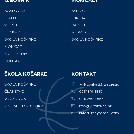
IZBORNIK
MOMČADI
NASLOVNA
SENIORI
O KLUBU
JUNIORI
VIJESTI
KADETI
UTAKMICE
ML.KADETI
ŠKOLA KOŠARKE
ŠKOLA KOŠARKE
MOMČADI
MULTIMEDIA
KONTAKT
ŠKOLA KOŠARKE
KONTAKT
ŠKOLA KOŠARKE
V. Novaka 23, Zaprešić
ČLANSTVO
095/ 819 6859
VRIJEDNOSTI
091/ 250 4857
ONLINE PRISTUPNICA
info@kkfortuna.hr
kkfortuna@gmail.com