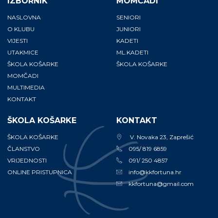
IZBORNIK
MOMČADI
NASLOVNA
SENIORI
O KLUBU
JUNIORI
VIJESTI
KADETI
UTAKMICE
ML.KADETI
ŠKOLA KOŠARKE
ŠKOLA KOŠARKE
MOMČADI
MULTIMEDIA
KONTAKT
ŠKOLA KOŠARKE
KONTAKT
ŠKOLA KOŠARKE
V. Novaka 23, Zaprešić
ČLANSTVO
095/ 819 6859
VRIJEDNOSTI
091/ 250 4857
ONLINE PRISTUPNICA
info@kkfortuna.hr
kkfortuna@gmail.com