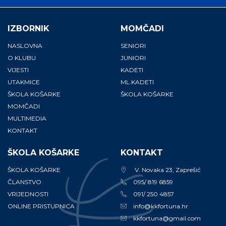
IZBORNIK
MOMČADI
NASLOVNA
SENIORI
O KLUBU
JUNIORI
VIJESTI
KADETI
UTAKMICE
ML.KADETI
ŠKOLA KOŠARKE
ŠKOLA KOŠARKE
MOMČADI
MULTIMEDIA
KONTAKT
ŠKOLA KOŠARKE
KONTAKT
ŠKOLA KOŠARKE
V. Novaka 23, Zaprešić
ČLANSTVO
095/ 819 6859
VRIJEDNOSTI
091/ 250 4857
ONLINE PRISTUPNICA
info@kkfortuna.hr
kkfortuna@gmail.com