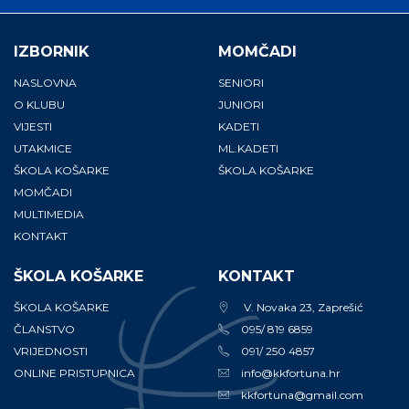
IZBORNIK
MOMČADI
NASLOVNA
SENIORI
O KLUBU
JUNIORI
VIJESTI
KADETI
UTAKMICE
ML.KADETI
ŠKOLA KOŠARKE
ŠKOLA KOŠARKE
MOMČADI
MULTIMEDIA
KONTAKT
ŠKOLA KOŠARKE
KONTAKT
ŠKOLA KOŠARKE
V. Novaka 23, Zaprešić
ČLANSTVO
095/ 819 6859
VRIJEDNOSTI
091/ 250 4857
ONLINE PRISTUPNICA
info@kkfortuna.hr
kkfortuna@gmail.com