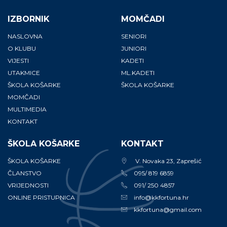
Opcije
Opcije
se
se
IZBORNIK
MOMČADI
mogu
mogu
NASLOVNA
SENIORI
odabrati
odabrati
O KLUBU
JUNIORI
na
na
VIJESTI
KADETI
stranici
stranici
UTAKMICE
ML.KADETI
proizvoda
proizvoda
ŠKOLA KOŠARKE
ŠKOLA KOŠARKE
MOMČADI
MULTIMEDIA
KONTAKT
ŠKOLA KOŠARKE
KONTAKT
ŠKOLA KOŠARKE
V. Novaka 23, Zaprešić
ČLANSTVO
095/ 819 6859
VRIJEDNOSTI
091/ 250 4857
ONLINE PRISTUPNICA
info@kkfortuna.hr
kkfortuna@gmail.com