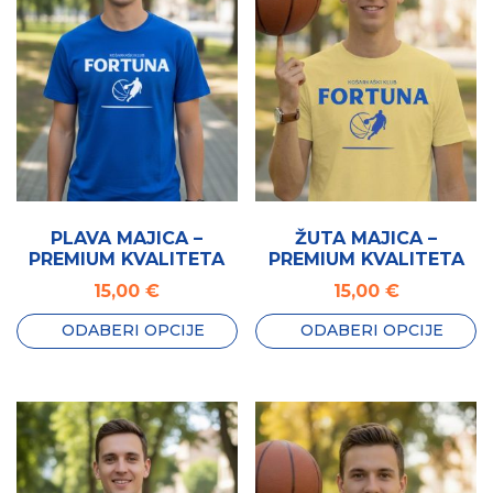
PLAVA MAJICA –
ŽUTA MAJICA –
PREMIUM KVALITETA
PREMIUM KVALITETA
15,00
€
15,00
€
ODABERI OPCIJE
ODABERI OPCIJE
Ovaj
Ovaj
proizvod
proizvod
ima
ima
više
više
varijanti.
varijanti.
Opcije
Opcije