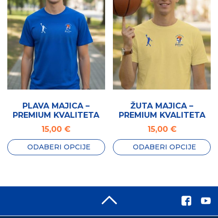
se
se
mogu
mogu
odabrati
odabrati
na
na
stranici
stranici
proizvoda
proizvoda
PLAVA MAJICA –
ŽUTA MAJICA –
PREMIUM KVALITETA
PREMIUM KVALITETA
15,00
€
15,00
€
ODABERI OPCIJE
ODABERI OPCIJE
Ovaj
Ovaj
proizvod
proizvod
ima
ima
više
više
varijanti.
varijanti.