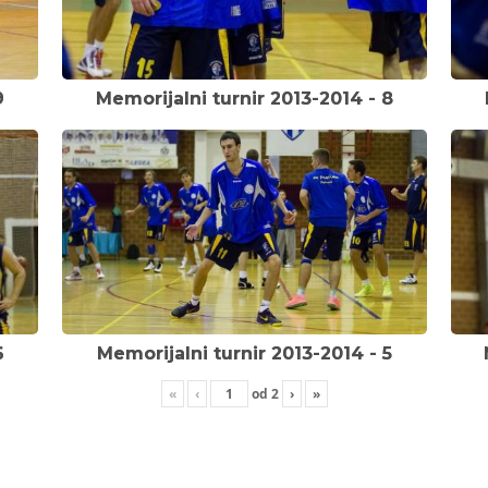
9
Memorijalni turnir 2013-2014 - 8
6
Memorijalni turnir 2013-2014 - 5
«
‹
od
2
›
»