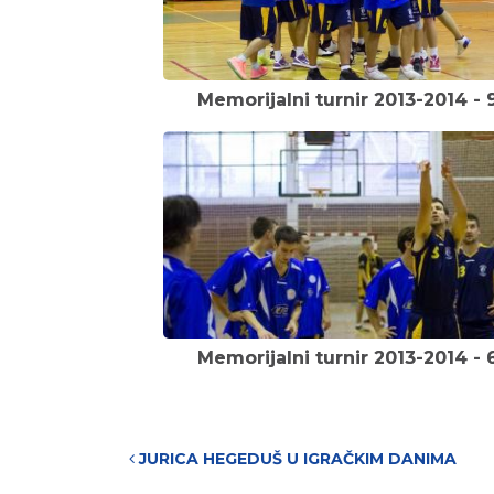
Memorijalni turnir 2013-2014 - 
Memorijalni turnir 2013-2014 - 
Post navigation
JURICA HEGEDUŠ U IGRAČKIM DANIMA