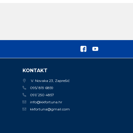
KONTAKT
V. Novaka 23, Zaprešić
095/ 819 6859
091/ 250 4857
info@kkfortuna.hr
kkfortuna@gmail.com