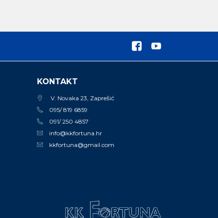
KONTAKT
V. Novaka 23, Zaprešić
095/ 819 6859
091/ 250 4857
info@kkfortuna.hr
kkfortuna@gmail.com