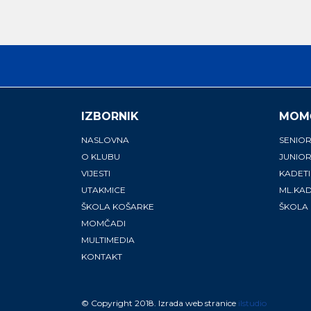
IZBORNIK
MOM
NASLOVNA
SENIOR
O KLUBU
JUNIOR
VIJESTI
KADETI
UTAKMICE
ML.KAD
ŠKOLA KOŠARKE
ŠKOLA
MOMČADI
MULTIMEDIA
KONTAKT
© Copyright 2018. Izrada web stranice
ilstudio