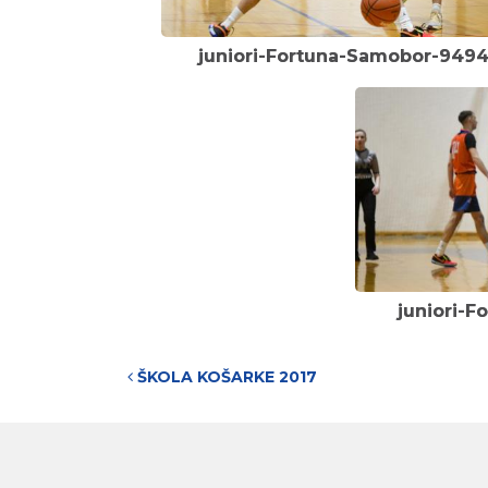
juniori-Fortuna-Samobor-949
juniori-F
Post navigation
ŠKOLA KOŠARKE 2017