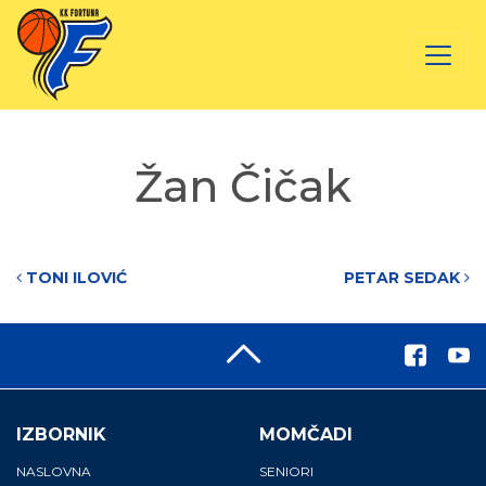
Žan Čičak
Post navigation
TONI ILOVIĆ
PETAR SEDAK
IZBORNIK
MOMČADI
NASLOVNA
SENIORI