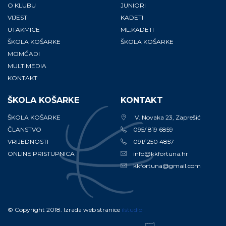
O KLUBU
JUNIORI
VIJESTI
KADETI
UTAKMICE
ML.KADETI
ŠKOLA KOŠARKE
ŠKOLA KOŠARKE
MOMČADI
MULTIMEDIA
KONTAKT
ŠKOLA KOŠARKE
KONTAKT
ŠKOLA KOŠARKE
V. Novaka 23, Zaprešić
ČLANSTVO
095/ 819 6859
VRIJEDNOSTI
091/ 250 4857
ONLINE PRISTUPNICA
info@kkfortuna.hr
kkfortuna@gmail.com
© Copyright 2018. Izrada web stranice
ilstudio