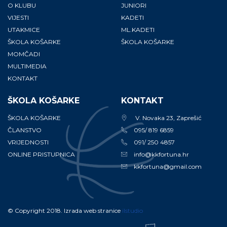
O KLUBU
JUNIORI
VIJESTI
KADETI
UTAKMICE
ML.KADETI
ŠKOLA KOŠARKE
ŠKOLA KOŠARKE
MOMČADI
MULTIMEDIA
KONTAKT
ŠKOLA KOŠARKE
KONTAKT
ŠKOLA KOŠARKE
V. Novaka 23, Zaprešić
ČLANSTVO
095/ 819 6859
VRIJEDNOSTI
091/ 250 4857
ONLINE PRISTUPNICA
info@kkfortuna.hr
kkfortuna@gmail.com
© Copyright 2018. Izrada web stranice
ilstudio