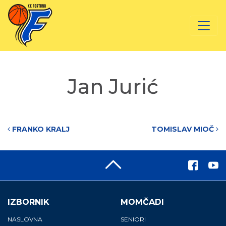
Jan Jurić
Post navigation
FRANKO KRALJ
TOMISLAV MIOČ
IZBORNIK
MOMČADI
NASLOVNA
SENIORI