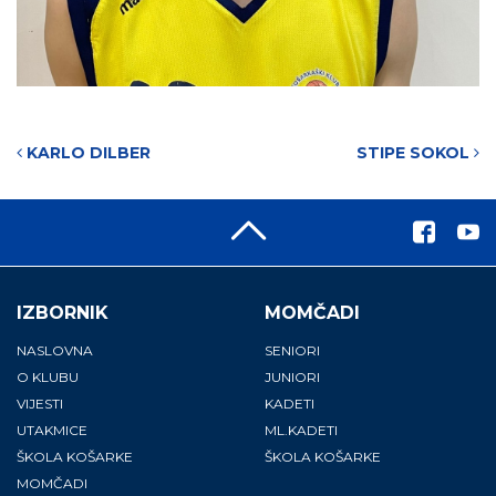
Post navigation
KARLO DILBER
STIPE SOKOL
IZBORNIK
MOMČADI
NASLOVNA
SENIORI
O KLUBU
JUNIORI
VIJESTI
KADETI
UTAKMICE
ML.KADETI
ŠKOLA KOŠARKE
ŠKOLA KOŠARKE
MOMČADI