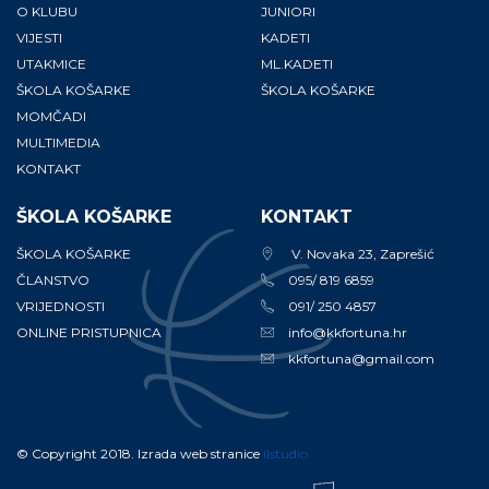
O KLUBU
JUNIORI
VIJESTI
KADETI
UTAKMICE
ML.KADETI
ŠKOLA KOŠARKE
ŠKOLA KOŠARKE
MOMČADI
MULTIMEDIA
KONTAKT
ŠKOLA KOŠARKE
KONTAKT
ŠKOLA KOŠARKE
V. Novaka 23, Zaprešić
ČLANSTVO
095/ 819 6859
VRIJEDNOSTI
091/ 250 4857
ONLINE PRISTUPNICA
info@kkfortuna.hr
kkfortuna@gmail.com
© Copyright 2018. Izrada web stranice
ilstudio