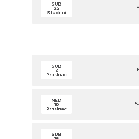
SUB
25
Studeni
SUB
2
Prosinac
NED
S
10
Prosinac
SUB
16