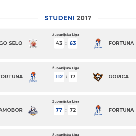
STUDENI
2017
Županijska Liga
GO SELO
43
:
63
FORTUNA
Županijska Liga
FORTUNA
112
:
17
GORICA
Županijska Liga
AMOBOR
77
:
72
FORTUNA
Županijska Liga