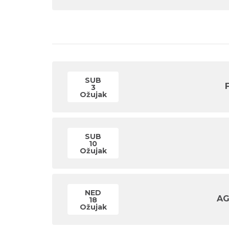
SUB
3
Ožujak
SUB
10
Ožujak
NED
A
18
Ožujak