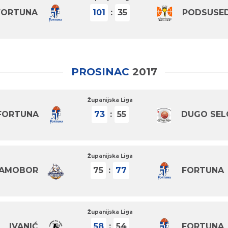
FORTUNA
101
:
35
PODSUSE
PROSINAC
2017
Županijska Liga
FORTUNA
73
:
55
DUGO SEL
Županijska Liga
AMOBOR
75
:
77
FORTUNA
Županijska Liga
IVANIĆ
58
:
54
FORTUNA