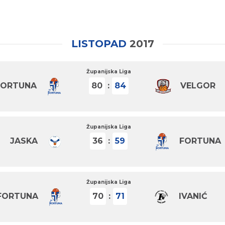
LISTOPAD
2017
Županijska Liga
FORTUNA
80
:
84
VELGOR
Županijska Liga
JASKA
36
:
59
FORTUNA
Županijska Liga
FORTUNA
70
:
71
IVANIĆ